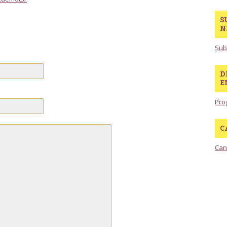
S
N
Sub
D
E
Pro
C
Can