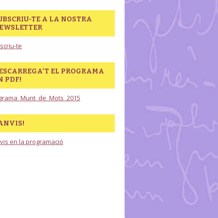
UBSCRIU-TE A LA NOSTRA
EWSLETTER
scriu-te
ESCARREGA’T EL PROGRAMA
N PDF!
grama_Munt_de_Mots_2015
ANVIS!
vis en la programació