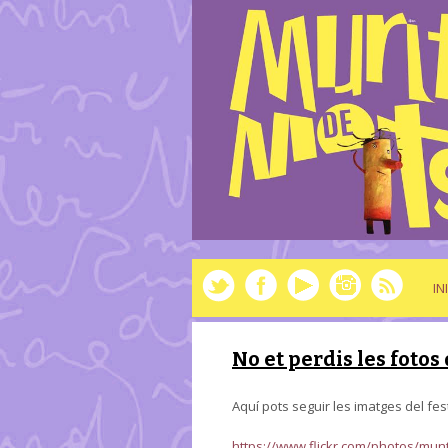
IN
No et perdis les fotos 
Aquí pots seguir les imatges del fest
https://www.flickr.com/photos/mu