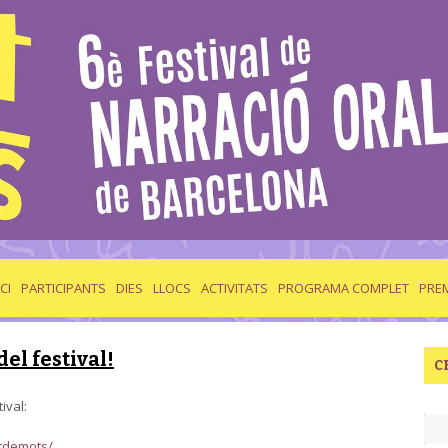
ICI
PARTICIPANTS
DIES
LLOCS
ACTIVITATS
PROGRAMA COMPLET
PRE
del festival!
C
ival:
ntdemots/