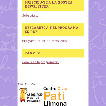
SUBSCRIU-TE A LA NOSTRA
NEWSLETTER
Subscriu-te
DESCARREGA’T EL PROGRAMA
EN PDF!
Programa_Munt_de_Mots_2015
CANVIS!
Canvis en la programació
ORGANITZA