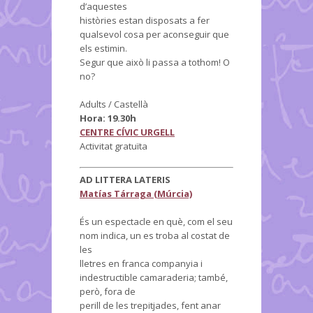
d’aquestes
històries estan disposats a fer
qualsevol cosa per aconseguir que
els estimin.
Segur que això li passa a tothom! O
no?
Adults / Castellà
Hora: 19.30h
CENTRE CÍVIC URGELL
Activitat gratuïta
AD LITTERA LATERIS
Matías Tárraga (Múrcia)
És un espectacle en què, com el seu
nom indica, un es troba al costat de
les
lletres en franca companyia i
indestructible camaraderia; també,
però, fora de
perill de les trepitjades, fent anar