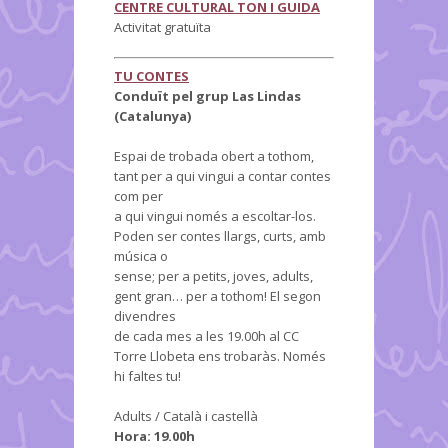
CENTRE CULTURAL TON I GUIDA
Activitat gratuïta
TU CONTES
Conduït pel grup Las Lindas
(Catalunya)
Espai de trobada obert a tothom,
tant per a qui vingui a contar contes
com per
a qui vingui només a escoltar-los.
Poden ser contes llargs, curts, amb
música o
sense; per a petits, joves, adults,
gent gran… per a tothom! El segon
divendres
de cada mes a les 19.00h al CC
Torre Llobeta ens trobaràs. Només
hi faltes tu!
Adults / Català i castellà
Hora: 19.00h