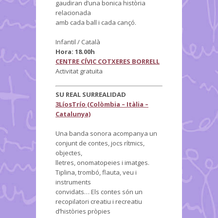
gaudiran d’una bonica història
relacionada
amb cada ball i cada cançó.
Infantil / Català
Hora: 18.00h
CENTRE CÍVIC COTXERES BORRELL
Activitat gratuïta
SU REAL SURREALIDAD
3LíosTrío (Colòmbia – Itàlia –
Catalunya)
Una banda sonora acompanya un
conjunt de contes, jocs rítmics,
objectes,
lletres, onomatopeies i imatges.
Tiplina, trombó, flauta, veu i
instruments
convidats… Els contes són un
recopilatori creatiu i recreatiu
d’històries pròpies