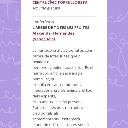
CENTRE CÍVIC TORRE LLOBETA
Activitat gratuïta
Conferència
L’ARBRE DE TOTES LES FRUITES
Alexánder Hernández
(Veneçuela)
La narració oral tradicional és com
l’arbre de totes fuites que ni
animals ni
persones podien abastar-les. És el
narrador, amb la seva màgia
particular, qui
treballa en cada conte com a
mediador entre els animals, el lloc
dels esperits,
els humans i el món present.
Parlarem des dels narradors
tradicionals als
contemporanis i s’intentarà
mantenir el fil dels contes sense