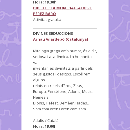
Hora: 19.30h
BIBLIOTECA MONTBAU-ALBERT
PÉREZ BARÓ
Activitat gratuïta
DIVINES SEDUCCIONS
Arnau Vilardebò (Catalunya)
Mitologia grega amb humor, és a dir,
seriosa i acadèmica. La humanitat
va
inventar les divinitats a partir dels
seus gustos i desitjos. Escollirem
alguns
relats entre els d’Eros, Zeus,
Europa, Persèfone, Adonis, Metis,
Nèmesis,
Dionis, Hefest, Demèer, Hades…
Som com eren i eren com som.
Adults / Català
Hora: 19.00h