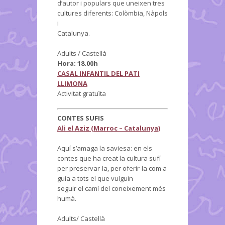
d’autor i populars que uneixen tres
cultures diferents: Colòmbia, Nàpols
i
Catalunya.
Adults / Castellà
Hora: 18.00h
CASAL INFANTIL DEL PATI
LLIMONA
Activitat gratuïta
CONTES SUFIS
Ali el Aziz (Marroc – Catalunya)
Aquí s’amaga la saviesa: en els
contes que ha creat la cultura sufí
per preservar-la, per oferir-la com a
guía a tots el que vulguin
seguir el camí del coneixement més
humà.
Adults/ Castellà