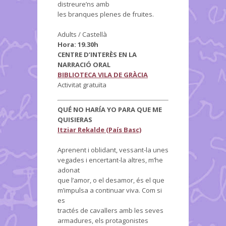
distreure’ns amb
les branques plenes de fruites.
Adults / Castellà
Hora: 19.30h
CENTRE D’INTERÈS EN LA
NARRACIÓ ORAL
BIBLIOTECA VILA DE GRÀCIA
Activitat gratuïta
QUÉ NO HARÍA YO PARA QUE ME
QUISIERAS
Itziar Rekalde (País Basc)
Aprenent i oblidant, vessant-la unes
vegades i encertant-la altres, m’he
adonat
que l’amor, o el desamor, és el que
m’impulsa a continuar viva. Com si
es
tractés de cavallers amb les seves
armadures, els protagonistes