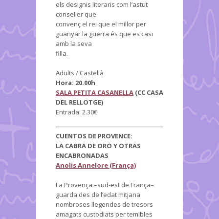
els designis literaris com l’astut
conseller que
convenç el rei que el millor per
guanyar la guerra és que es casi
amb la seva
filla.
Adults / Castellà
Hora: 20.00h
SALA PETITA CASANELLA
(CC CASA
DEL RELLOTGE)
Entrada: 2.30€
CUENTOS DE PROVENCE:
LA CABRA DE ORO Y OTRAS
ENCABRONADAS
Anolis Annelore (França)
La Provença –sud-est de França–
guarda des de l’edat mitjana
nombroses llegendes de tresors
amagats custodiats per temibles