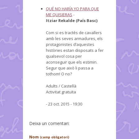
QUÉ NO HARÍA YO PARA QUE
ME QUISIERAS
-
Itziar Rekalde (País Basc)
Com si es tractés de cavallers
amb les seves armadures, els
protagonistes d’aquestes
històries estan disposats a fer
qualsevol cosa per
aconseguir que els estimin.
Segur que això li passa a
tothom! O no?
Adults / Castellà
Activitat gratuïta
- 23 oct. 2015 - 19:30
Deixa un comentari:
Nom
(camp obligatori)