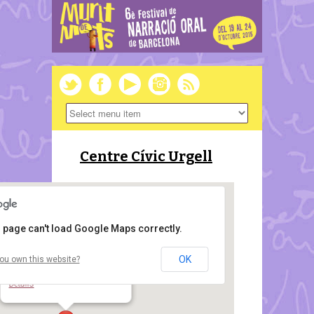
Centre Cívic Urgell
 page can't load Google Maps correctly.
OK
ou own this website?
Centre Cívic Urgell
C Comte d'Urgell, 145 - Barcelona
Details