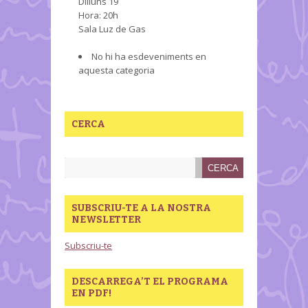
Dilluns 19
Hora: 20h
Sala Luz de Gas
No hi ha esdeveniments en
aquesta categoria
CERCA
SUBSCRIU-TE A LA NOSTRA
NEWSLETTER
Subscriu-te
DESCARREGA’T EL PROGRAMA
EN PDF!