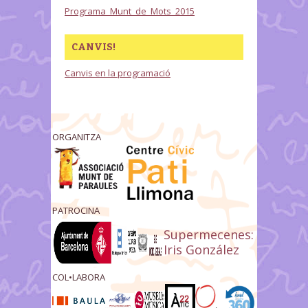
Programa_Munt_de_Mots_2015
CANVIS!
Canvis en la programació
ORGANITZA
PATROCINA
Supermecenes:
Iris González
COL•LABORA