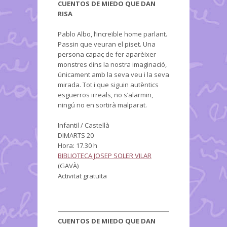
CUENTOS DE MIEDO QUE DAN
RISA
Pablo Albo, l’increïble home parlant.
Passin que veuran el piset. Una
persona capaç de fer aparèixer
monstres dins la nostra imaginació,
únicament amb la seva veu i la seva
mirada. Tot i que siguin autèntics
esguerros irreals, no s’alarmin,
ningú no en sortirà malparat.
Infantil / Castellà
DIMARTS 20
Hora: 17.30 h
BIBLIOTECA JOSEP SOLER VILAR
(GAVÀ)
Activitat gratuïta
CUENTOS DE MIEDO QUE DAN