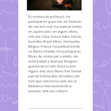
És contista de professió. Ha
participat en quasi tots els festivals
de narració oral i ha explicat contes
en aquest país i en alguns altres,
com ara Cuba, Suïssa, Itàlia, Grècia,
Austràlia, Brasil, Mèxic, Veneçuela,
Bèlgica i França. Ha publicat trenta-
sis llibres infantils i ha participat en
llibres de contes per a adults. Ha
estat traduït a diverses llengües i
guardonat en més d’una ocasió.
Alguns dels seus llibres han format
part de la llista dels 250 millors del
món que selecciona cada any la
Biblioteca Internacional de la
Joventut, amb seu a Munic.