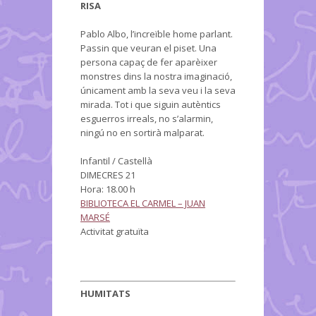
RISA
Pablo Albo, l’increïble home parlant.
Passin que veuran el piset. Una
persona capaç de fer aparèixer
monstres dins la nostra imaginació,
únicament amb la seva veu i la seva
mirada. Tot i que siguin autèntics
esguerros irreals, no s’alarmin,
ningú no en sortirà malparat.
Infantil / Castellà
DIMECRES 21
Hora: 18.00 h
BIBLIOTECA EL CARMEL – JUAN
MARSÉ
Activitat gratuïta
HUMITATS