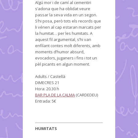
Algú mor i de camí al cementiri
s’adona que ha oblidat veure
passar la seva vida en un segon.
S’hi posa, però tots els records que
li vénen al cap estaran marcats per
la humitat… per les humitats. A
aquest fil argumental, s’hi van
enfilant contes molt diferents, amb
moments d’humor absurd,
evocadors, juganers i fins i tot un
pèl picants en algun moment.
Adults / Castellà
DIMECRES 21
Hora: 20.30 h
BAR PLA DE LA CALMA
(CARDEDEU)
Entrada: 5€
HUMITATS