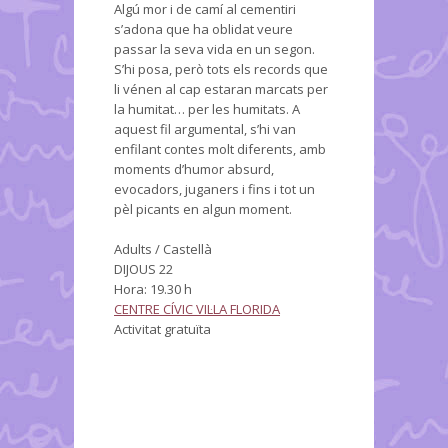
Algú mor i de camí al cementiri
s’adona que ha oblidat veure
passar la seva vida en un segon.
S’hi posa, però tots els records que
li vénen al cap estaran marcats per
la humitat… per les humitats. A
aquest fil argumental, s’hi van
enfilant contes molt diferents, amb
moments d’humor absurd,
evocadors, juganers i fins i tot un
pèl picants en algun moment.
Adults / Castellà
DIJOUS 22
Hora: 19.30 h
CENTRE CÍVIC VIL·LA FLORIDA
Activitat gratuïta