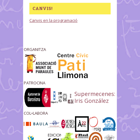
CANVIS!
Canvis en la programació
ORGANITZA
PATROCINA
Supermecenes:
Iris González
COL•LABORA