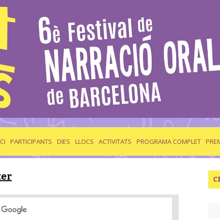
ICI
PARTICIPANTS
DIES
LLOCS
ACTIVITATS
PROGRAMA COMPLET
PRE
ter
C