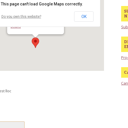
This page can't load Google Maps correctly.
S
N
OK
Do you own this website?
Biblioteca Jaume Fuster
Plaça de Lesseps, 20-22 - Barcelona
Sub
Details
D
E
Pro
C
Can
st lloc