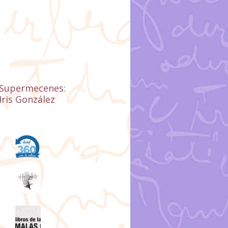
Supermecenes:
Iris González