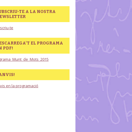
UBSCRIU-TE A LA NOSTRA
EWSLETTER
scriu-te
ESCARREGA’T EL PROGRAMA
N PDF!
grama_Munt_de_Mots_2015
ANVIS!
vis en la programació