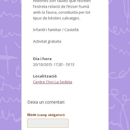
històries són faules que recreen
l’estreta relació de l’ésser humà
amb la fauna, constituïda per tot
tipus de bèsties salvatges.
Infantil i familiar / Castellà
Activitat gratuïta
Dia i hora
20/10/2015
17:30 - 19:15
Localització
Centre Cívic La Sedeta
Deixa un comentari:
Nom
(camp obligatori)