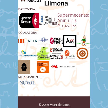
PATROCINA
Supermecenes:
Anin i Iris
González
COL•LABORA
MEDIA PARTNERS
© 2026
Munt de Mots