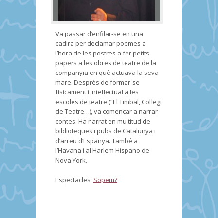
Va passar d’enfilar-se en una
cadira per declamar poemes a
l’hora de les postres a fer petits
papers a les obres de teatre de la
companyia en què actuava la seva
mare. Després de formar-se
físicament i intel·lectual a les
escoles de teatre (“El Timbal, Col·legi
de Teatre…), va començar a narrar
contes. Ha narrat en multitud de
biblioteques i pubs de Catalunya i
d’arreu d’Espanya. També a
l’Havana i al Harlem Hispano de
Nova York.
Espectacles:
Sopem?