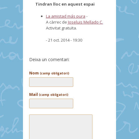
Tindran lloc en aquest espai
La amistad más pura
-
A càrrec de
Joseluis Mellado C.
Activitat gratuïta.
- 21 oct. 2014 - 19:30
Deixa un comentari:
Nom
(camp obligatori)
Mail
(camp obligatori)