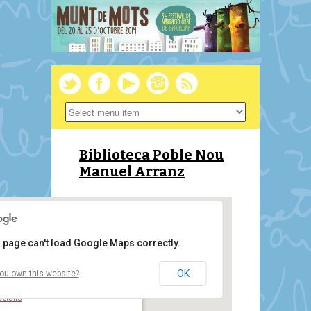
Biblioteca Poble Nou
Manuel Arranz
 page can't load Google Maps correctly.
OK
ou own this website?
Biblioteca Poble Nou Manuel Arranz
Carrer Joncar, 35 - Barcelona
Details