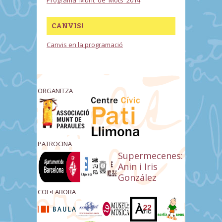
Programa_Munt_de_Mots_2014
CANVIS!
Canvis en la programació
ORGANITZA
PATROCINA
Supermecenes:
Anin i Iris
González
COL•LABORA