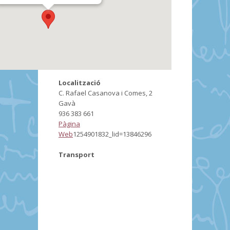
Localització
C. Rafael Casanova i Comes, 2
Gavà
936 383 661
Pàgina
Web
1254901832_lid=13846296
Transport