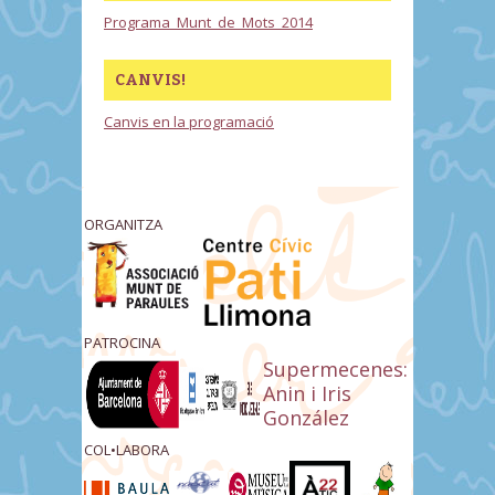
Programa_Munt_de_Mots_2014
CANVIS!
Canvis en la programació
ORGANITZA
PATROCINA
Supermecenes:
Anin i Iris
González
COL•LABORA