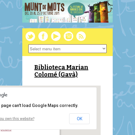
Biblioteca Marian
Colomé (Gavà)
 page can't load Google Maps correctly.
OK
ou own this website?
Biblioteca Marian Colomé (Gavà)
C. Rafael Casanova i Comes, 2 - Gavà
Details