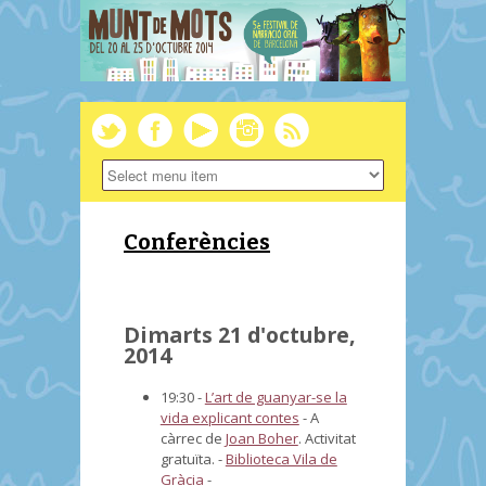
Conferències
Dimarts 21 d'octubre,
2014
19:30 -
L’art de guanyar-se la
vida explicant contes
-
A
càrrec de
Joan Boher
. Activitat
gratuïta.
-
Biblioteca Vila de
Gràcia
-