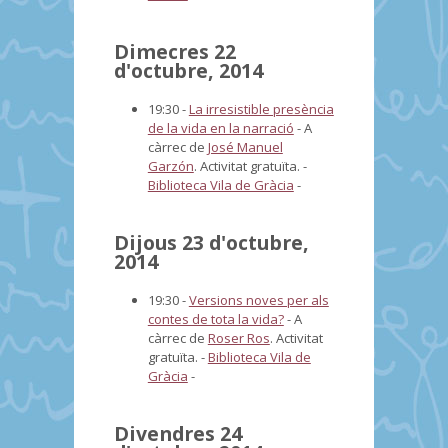
Dimecres 22
d'octubre, 2014
19:30 -
La irresistible presència
de la vida en la narració
-
A
càrrec de
José Manuel
Garzón
. Activitat gratuïta.
-
Biblioteca Vila de Gràcia
-
Dijous 23 d'octubre,
2014
19:30 -
Versions noves per als
contes de tota la vida?
-
A
càrrec de
Roser Ros
. Activitat
gratuïta.
-
Biblioteca Vila de
Gràcia
-
Divendres 24