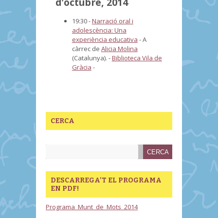
d'octubre, 2014
19:30 -
Narració oral i
adolescència: Una
experiència educativa
-
A
càrrec de
Alicia Molina
(Catalunya).
-
Biblioteca Vila de
Gràcia
-
CERCA
DESCARREGA’T EL PROGRAMA
EN PDF!
Programa_Munt_de_Mots_2014