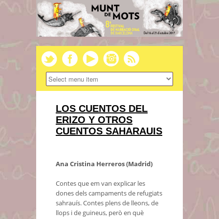
LOS CUENTOS DEL
ERIZO Y OTROS
CUENTOS SAHARAUIS
Ana Cristina Herreros (Madrid)
Contes que em van explicar les
dones dels campaments de refugiats
sahrauís. Contes plens de lleons, de
llops i de guineus, però en què