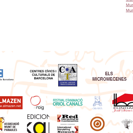
Mun
Mun