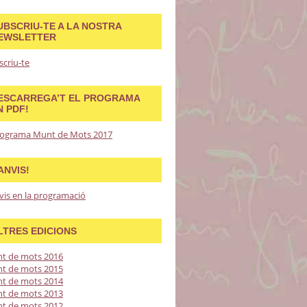
UBSCRIU-TE A LA NOSTRA
EWSLETTER
scriu-te
ESCARREGA’T EL PROGRAMA
N PDF!
ograma Munt de Mots 2017
ANVIS!
vis en la programació
LTRES EDICIONS
t de mots 2016
t de mots 2015
t de mots 2014
t de mots 2013
t de mots 2012