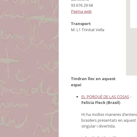
93 676 29 68
Pàgina web
Transport
M: L1 Trinitat Vella
Tindran lloc en aquest
espai
EL PORQUÉ DE LAS COSAS
-
Felícia Fleck (Brasil)
Hi ha moltes maneres d’entendr
brasilers presentats en aquest
singular i divertida.