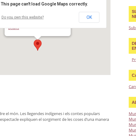
This page can't load Google Maps correctly.
S
N
OK
Do you own this website?
Biblioteca Trinitat Vella – J. Barbero
Carrer Galícia 16 - Barcelona
Sub
Details
D
E
Pr
C
Can
A
e el món. Les llegendes indígenes i els contes populars
Mun
Mun
 espectacle expliquen el sorgiment de les coses d’una manera
Mun
Mun
Mun