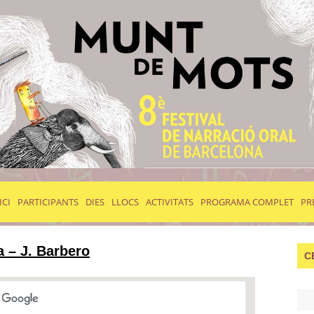
ICI
PARTICIPANTS
DIES
LLOCS
ACTIVITATS
PROGRAMA COMPLET
PR
la – J. Barbero
C