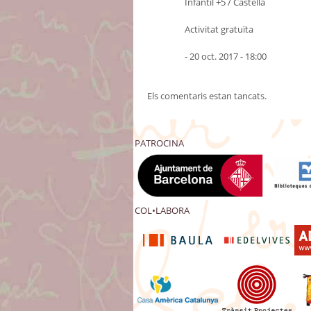
Infantil +5 / Castellà
Activitat gratuïta
- 20 oct. 2017 - 18:00
Els comentaris estan tancats.
PATROCINA
COL•LABORA