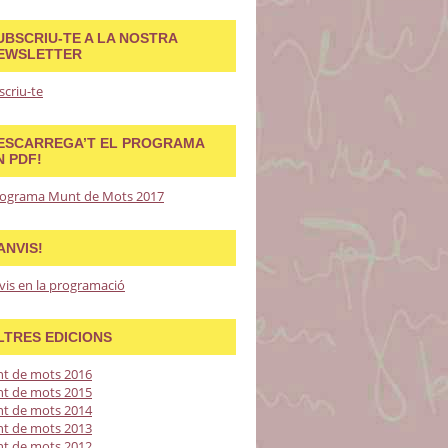
UBSCRIU-TE A LA NOSTRA
EWSLETTER
scriu-te
ESCARREGA’T EL PROGRAMA
N PDF!
ograma Munt de Mots 2017
ANVIS!
vis en la programació
LTRES EDICIONS
t de mots 2016
t de mots 2015
t de mots 2014
t de mots 2013
t de mots 2012