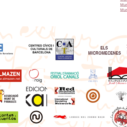
Mun
Mun