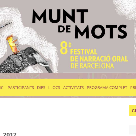
ICI
PARTICIPANTS
DIES
LLOCS
ACTIVITATS
PROGRAMA COMPLET
PR
C
, 2017