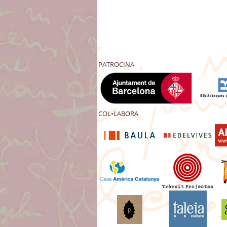
PATROCINA
COL•LABORA