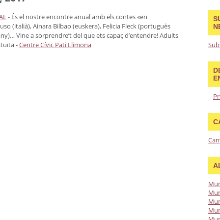
AE
-
És el nostre encontre anual amb els contes «en
S
so (italià), Ainara Bilbao (euskera), Felicia Fleck (portuguès
N
any)… Vine a sorprendre’t del que ets capaç d’entendre!
Adults
atuïta
-
Centre Cívic Pati Llimona
Sub
D
E
Pr
C
Can
A
Mun
Mun
Mun
Mun
Mun