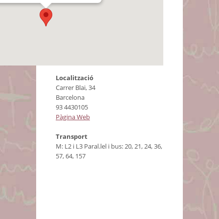
Localització
Carrer Blai, 34
Barcelona
93 4430105
Pàgina Web
Transport
M: L2 i L3 Paral.lel i bus: 20, 21, 24, 36,
57, 64, 157