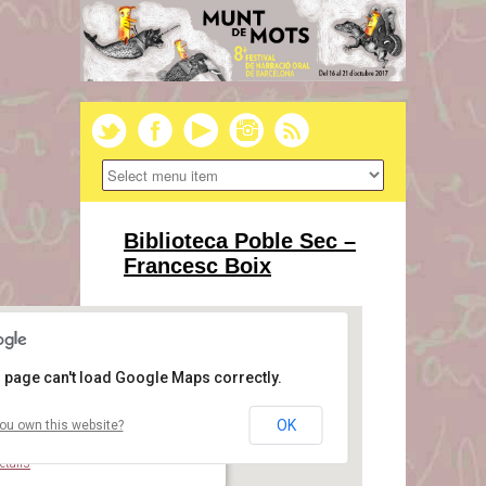
Biblioteca Poble Sec –
Francesc Boix
 page can't load Google Maps correctly.
OK
ou own this website?
iblioteca Poble Sec – Francesc Boix
arrer Blai, 34 - Barcelona
etails