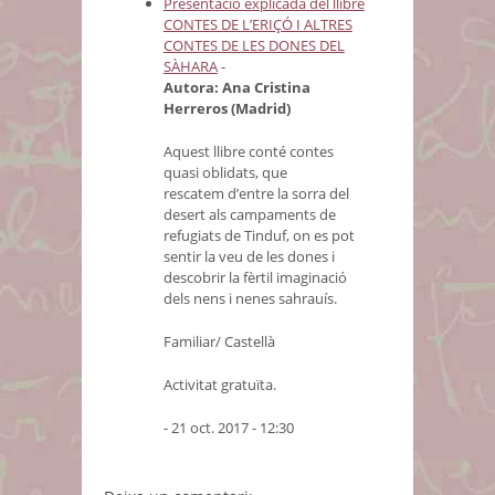
Presentació explicada del llibre
CONTES DE L’ERIÇÓ I ALTRES
CONTES DE LES DONES DEL
SÀHARA
-
Autora: Ana Cristina
Herreros (Madrid)
Aquest llibre conté contes
quasi oblidats, que
rescatem d’entre la sorra del
desert als campaments de
refugiats de Tinduf, on es pot
sentir la veu de les dones i
descobrir la fèrtil imaginació
dels nens i nenes sahrauís.
Familiar/ Castellà
Activitat gratuïta.
- 21 oct. 2017 - 12:30