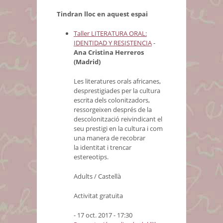
Tindran lloc en aquest espai
Taller LITERATURA ORAL:
IDENTIDAD Y RESISTENCIA
-
Ana Cristina Herreros
(Madrid)
Les literatures orals africanes,
desprestigiades per la cultura
escrita dels colonitzadors,
ressorgeixen després de la
descolonització reivindicant el
seu prestigi en la cultura i com
una manera de recobrar
la identitat i trencar
estereotips.
Adults / Castellà
Activitat gratuïta
- 17 oct. 2017 - 17:30