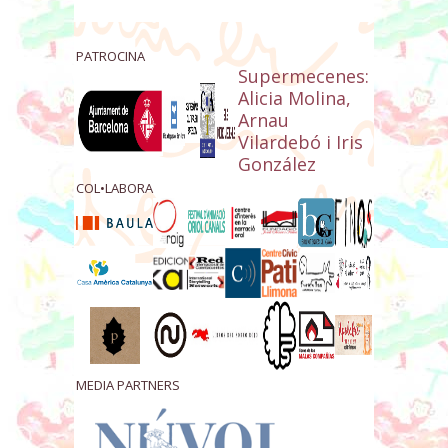
PATROCINA
Supermecenes:
Alicia Molina,
Arnau
Vilardebó i Iris
González
COL•LABORA
MEDIA PARTNERS