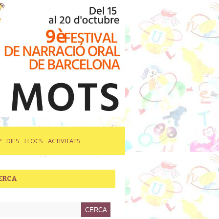
?
DIES
LLOCS
ACTIVITATS
ERCA