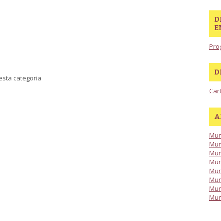
D
E
Pro
D
sta categoria
Car
A
Mun
Mun
Mun
Mun
Mun
Mun
Mun
Mun