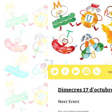
IN
Dimecres 17 d’octubr
Next Event
No upcoming events