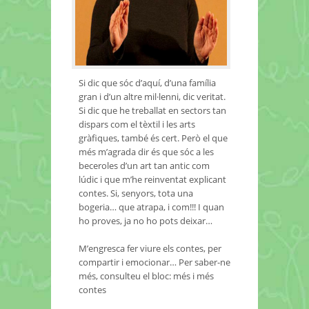
Si dic que sóc d’aquí, d’una família
gran i d’un altre mil·lenni, dic veritat.
Si dic que he treballat en sectors tan
dispars com el tèxtil i les arts
gràfiques, també és cert. Però el que
més m’agrada dir és que sóc a les
beceroles d’un art tan antic com
lúdic i que m’he reinventat explicant
contes. Si, senyors, tota una
bogeria… que atrapa, i com!!! I quan
ho proves, ja no ho pots deixar…
M’engresca fer viure els contes, per
compartir i emocionar… Per saber-ne
més, consulteu el bloc: més i més
contes