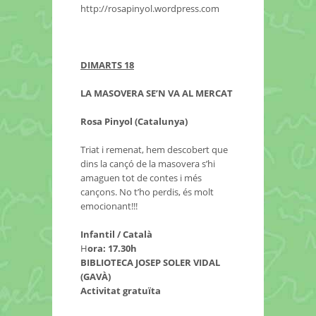
http://rosapinyol.wordpress.com
DIMARTS 18
LA MASOVERA SE’N VA AL MERCAT
Rosa Pinyol (Catalunya)
Triat i remenat, hem descobert que
dins la cançó de la masovera s’hi
amaguen tot de contes i més
cançons. No t’ho perdis, és molt
emocionant!!!
Infantil / Català
H
ora: 17.30h
BIBLIOTECA JOSEP SOLER VIDAL
(GAVÀ)
Activitat gratuïta