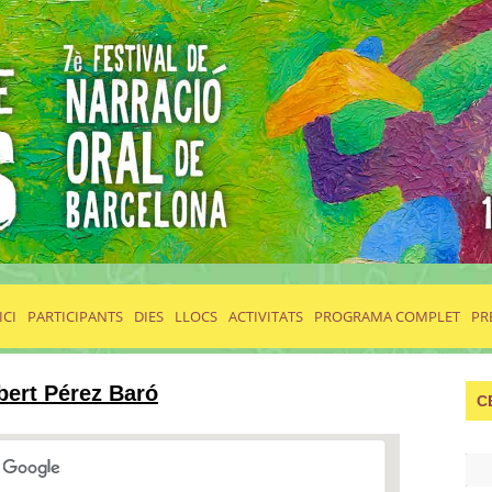
ICI
PARTICIPANTS
DIES
LLOCS
ACTIVITATS
PROGRAMA COMPLET
PR
bert Pérez Baró
C