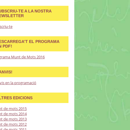
UBSCRIU-TE A LA NOSTRA
EWSLETTER
scriu-te
ESCARREGA’T EL PROGRAMA
N PDF!
grama Munt de Mots 2016
ANVIS!
vis en la programació
LTRES EDICIONS
t de mots 2015
t de mots 2014
t de mots 2013
t de mots 2012
t de mots 2011