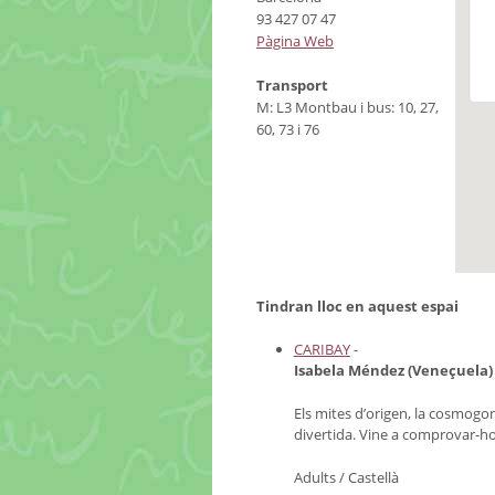
93 427 07 47
Pàgina Web
Transport
M: L3 Montbau i bus: 10, 27,
60, 73 i 76
Tindran lloc en aquest espai
CARIBAY
-
Isabela Méndez (Veneçuela)
Els mites d’origen, la cosmogon
divertida. Vine a comprovar-h
Adults / Castellà