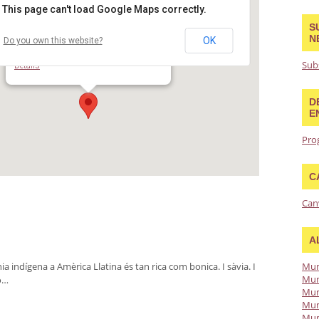
This page can't load Google Maps correctly.
S
N
OK
Do you own this website?
Biblioteca Montbau-Albert Pérez Baró
Carrer Àngel Marquès, 4-6 - Barcelona
Sub
Details
D
E
Pro
C
Can
A
ia indígena a Amèrica Llatina és tan rica com bonica. I sàvia. I
Mun
Mun
o…
Mun
Mun
Mun