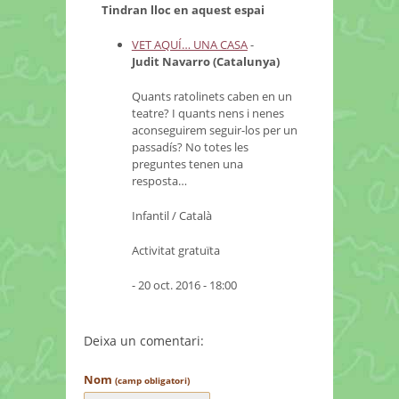
Tindran lloc en aquest espai
VET AQUÍ… UNA CASA
-
Judit Navarro (Catalunya)
Quants ratolinets caben en un
teatre? I quants nens i nenes
aconseguirem seguir-los per un
passadís? No totes les
preguntes tenen una
resposta…
Infantil / Català
Activitat gratuïta
- 20 oct. 2016 - 18:00
Deixa un comentari:
Nom
(camp obligatori)