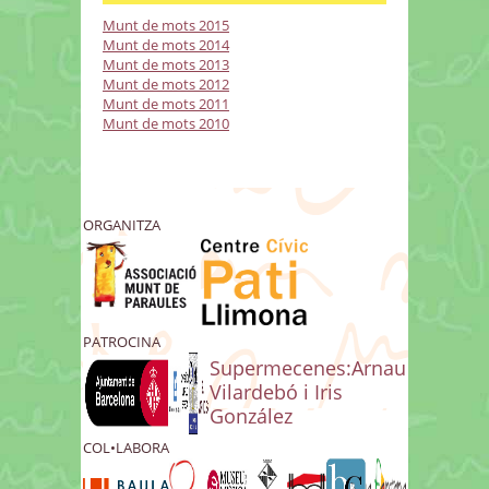
Munt de mots 2015
Munt de mots 2014
Munt de mots 2013
Munt de mots 2012
Munt de mots 2011
Munt de mots 2010
ORGANITZA
PATROCINA
Supermecenes:Arnau
Vilardebó i Iris
González
COL•LABORA