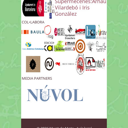
Supermecenes:Arnau
Vilardebó i Iris
González
COL•LABORA
MEDIA PARTNERS