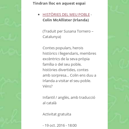
Tindran lloc en aquest espai
HISTÒRIES DEL MEU POBLE
-
Colin McAllister (Irlanda)
(Traduït per Susana Tornero –
Catalunya)
Contes populars, herois
històrics i llegendaris, membres
excèntrics de la seva pròpia
família o del seu poble,
històries divertides, contes
amb sorpresa… Colin ens duu a
Irlanda a visitar el seu poble.
Véns?
Infantil / anglès, amb traducció
al català
Activitat gratuïta
- 19 oct. 2016 - 18:00