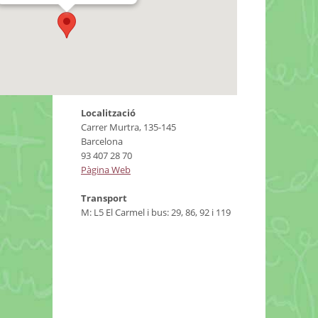
Localització
Carrer Murtra, 135-145
Barcelona
93 407 28 70
Pàgina Web
Transport
M: L5 El Carmel i bus: 29, 86, 92 i 119