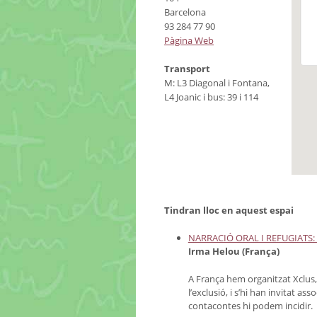
Barcelona
93 284 77 90
Pàgina Web
Transport
M: L3 Diagonal i Fontana,
L4 Joanic i bus: 39 i 114
Tindran lloc en aquest espai
NARRACIÓ ORAL I REFUGIATS:
Irma Helou (França)
A França hem organitzat Xclus,
l’exclusió, i s’hi han invitat as
contacontes hi podem incidir.