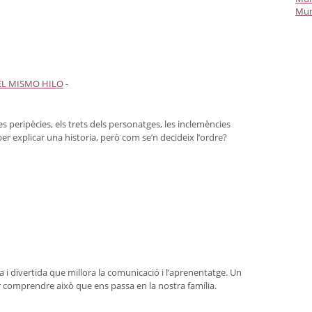
Mun
EL MISMO HILO
-
s peripècies, els trets dels personatges, les inclemències
er explicar una historia, però com se’n decideix l’ordre?
a i divertida que millora la comunicació i l’aprenentatge. Un
comprendre això que ens passa en la nostra família.