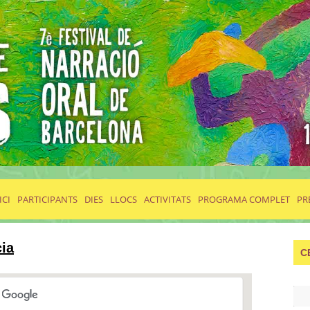
ICI
PARTICIPANTS
DIES
LLOCS
ACTIVITATS
PROGRAMA COMPLET
PR
cia
C