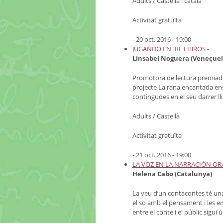
Adults / Castellà i català
Activitat gratuïta
- 20 oct. 2016 - 19:00
JUGANDO ENTRE LIBROS
-
Linsabel Noguera (Veneçuel
Promotora de lectura premiada 
projecte La rana encantada ens 
contingudes en el seu darrer lli
Adults / Castellà
Activitat gratuïta
- 21 oct. 2016 - 19:00
LA VOZ EN LA NARRACIÓN OR
Helena Cabo (Catalunya)
La veu d’un contacontes té un
el so amb el pensament i les e
entre el conte i el públic sigui ú