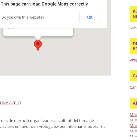
This page can't load Google Maps correctly.
S
N
OK
Do you own this website?
Biblioteca Vila de Gràcia
Carrer de Torrent de l'Olla, 104 - Barcelona
Sub
Details
D
E
Pro
C
Can
 UNA ACCIÓ
-
A
Mun
Mun
 nits de narració organitzades al voltant del tema de
Mun
sociacions en favor dels «refugiats» per informar el públic. Els
Mun
Mun