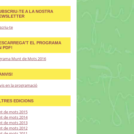
UBSCRIU-TE A LA NOSTRA
EWSLETTER
scriu-te
ESCARREGA’T EL PROGRAMA
N PDF!
grama Munt de Mots 2016
ANVIS!
vis en la programació
LTRES EDICIONS
t de mots 2015
t de mots 2014
t de mots 2013
t de mots 2012
t de mots 2011