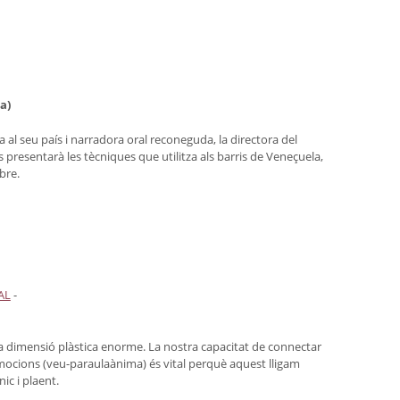
a)
al seu país i narradora oral reconeguda, la directora del
presentarà les tècniques que utilitza als barris de Veneçuela,
bre.
AL
-
a dimensió plàstica enorme. La nostra capacitat de connectar
mocions (veu-paraulaànima) és vital perquè aquest lligam
nic i plaent.