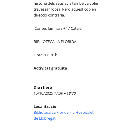
història dels seus avis també va voler
travessar l’oceà. Però aquest cop en
direcció contrària.
Contes familiars +4 / Català
BIBLIOTECA LA FLORIDA
Hora: 17: 30 h
Activitat gratuïta
Dia i hora
15/10/2025
17:30 – 18:30
Localització
Biblioteca La Florida – L'Hospitalet
de Llobregat