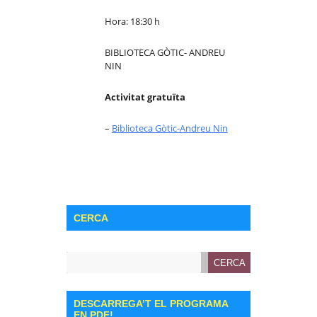
Hora: 18:30 h
BIBLIOTECA GÒTIC- ANDREU
NIN
Activitat gratuïta
–
Biblioteca Gòtic-Andreu Nin
CERCA
DESCARREGA’T EL PROGRAMA
EN PDF!