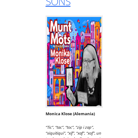
SONS
Monica Klose (Alemania)
“
Tic
”
,
“
tac
”
,
“
toc
”
,
“
zip i zap
”
,
“
xiquitiqui
”
,
“
xif
”
,
“
xaf
“
,
“
xof
”, un