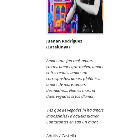
Juanan Rodríguez
(Catalunya)
Amors que fan mal, amors
eterns, amors que maten, amors
entrecreuats, amors no
correspostos, amors plat
ò
nics,
amors de mare, amors
desmadre…. Nomé
s moriria
dues vegades si fos d’amor.
I
é
s que de vegades hi ha amors
impossibles i d’aquells Juanan
Contacontes en sap un munt.
Adults / Castellà