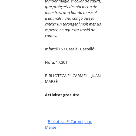
tambor m
à
gic, el collar de cauris,
que protegeix de tota mena de
monstres, una banda musical
d
’
animals i una can
çó
que fa
cr
é
ixer un taronger i molt m
é
s us
esperen en aquesta sessi
ó
de
contes.
Infantil +5 / Català i Castelló
Hora: 17:30 h
BIBLIOTECA EL CARMEL – JUAN
MARSÉ
Activitat gratuïta.
–
Biblioteca El Carmel-Juan
Marsé