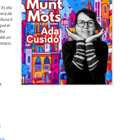
 Es diu
ica de
lluna li
rqu
è el
’ha
alat un
utxaca..
R
e
UER