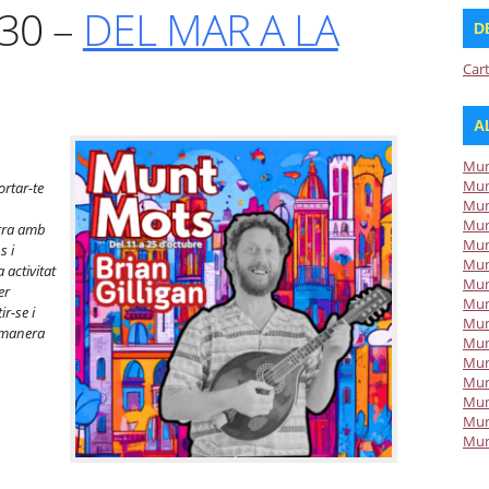
:30 –
DEL MAR A LA
D
Car
A
Mun
Mun
ortar-te
Mun
Mun
erra amb
Mun
s i
Mun
 activitat
Mun
er
Mun
ir-se i
Mun
 manera
Mun
Mun
Mun
Mun
Mun
Mun