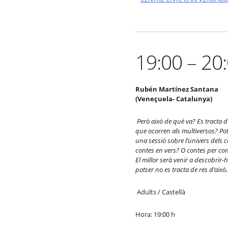
19:00 – 20
Rubén Martínez Santana
(Veneçuela- Catalunya)
Per
ò
aix
ò de què
va? Es tracta 
que ocorren als multiversos? Po
una sessió
sobre l’univers dels 
contes en vers? O contes per co
El millor ser
à
venir a descobrir-
potser no es tracta de res d’aix
ò
Adults / Castellà
Hora: 19:00 h