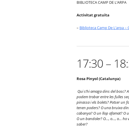
BIBLIOTECA CAMP DE L’ARPA
Activitat gratuïta
–
Biblioteca Camp De L’arpa – 
17:30 – 18
Rosa Pinyol (Catalunya)
Qui s
’
hi amaga dins del bosc?
A
podem trobar entre les fulles se
pinassa i els bolets? Potser un fo
tenen poders? O una bruixa dins
cabanya?
O un llop afamat? O 
O un bandoler? O…, o…, o…
ho 
saber?