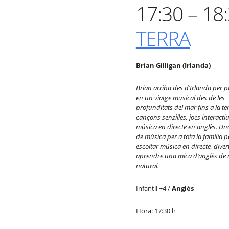
17:30 – 18
TERRA
Brian Gilligan (Irlanda)
Brian arriba des d’Irlanda per p
en un viatge musical des de les
profunditats del mar fins a la t
can
çons senzilles, jocs interactiu
mú
sica en directe en angl
ès. Una
de música per a tota la família p
escoltar mú
sica en directe, divert
aprendre una mica d’angl
è
s de
natural.
Infantil +4 /
Anglès
Hora: 17:30 h