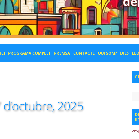
ICI
PROGRAMA COMPLET
PREMSA
CONTACTE
QUI SOM?
DIES
LL
C
 d’octubre, 2025
D
E
Pro