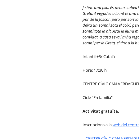
Jo tinc una filla,
és petita
, sabeu?
Greta. A vegades a la nit t
é
una m
por de la foscor, però per sort la 
deixa un somni sota el coix
í
, pe
somni tota la nit.
Avui la lluna m
convidat a casa seva i m’ha reg
somni per la Greta, el tinc a la b
Infantil +3/ Català
Hora: 17:30 h
CENTRE CÍVIC CAN VERDAGUE
Cicle “En familia”
Activitat gratuïta.
Inscripcions a la
web del centr
–
CENTRE CÍVIC CAN VERDAG