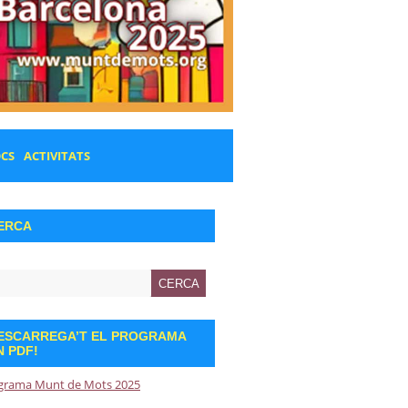
OCS
ACTIVITATS
ERCA
ESCARREGA’T EL PROGRAMA
N PDF!
grama Munt de Mots 2025