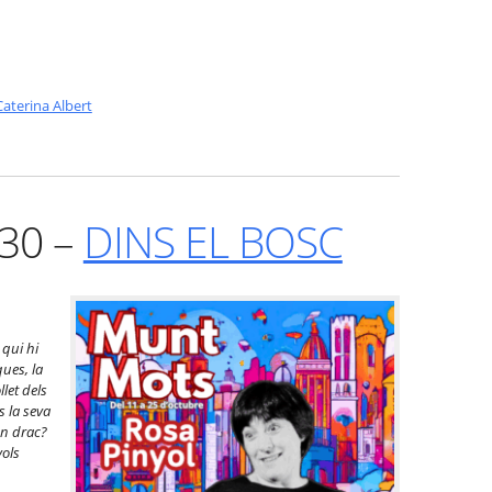
Caterina Albert
:30 –
DINS EL BOSC
 qui hi
ques, la
llet dels
 la seva
un drac?
vols