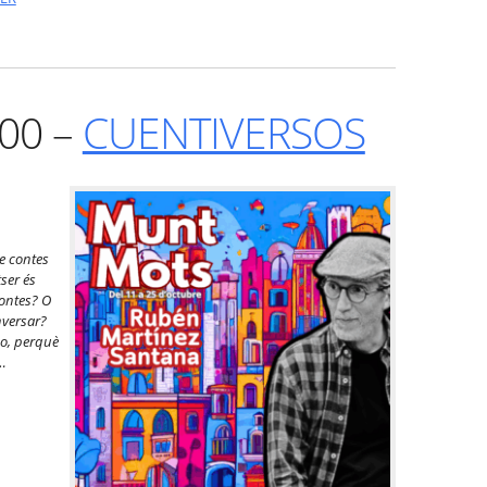
:00 –
CUENTIVERSOS
de contes
tser
é
s
contes? O
nversar?
ho, perqu
è
…