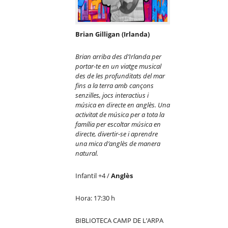
Brian Gilligan (Irlanda)
Brian arriba des d’Irlanda per
portar-te en un viatge musical
des de les profunditats del mar
fins a la terra amb can
çons
senzilles, jocs interactius i
mú
sica en directe en angl
ès. Una
activitat de música per a tota la
família per escoltar mú
sica en
directe, divertir-se i aprendre
una mica d’angl
è
s de manera
natural.
Infantil +4 /
Anglès
Hora: 17:30 h
BIBLIOTECA CAMP DE L’ARPA