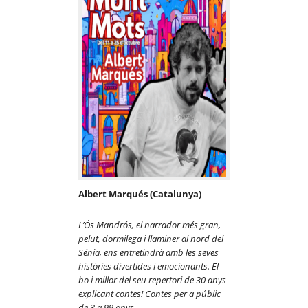
Albert Marqués (Catalunya)
L’
Ó
s Mandr
ós, el narrador m
é
s gran,
pelut, dormilega i llaminer al nord del
S
é
nia, ens entretindr
à
amb les seves
hist
ò
ries divertides i emocionants. El
bo i millor del seu repertori de 30 anys
explicant contes! Contes per a p
úblic
de 3 a 99 anys