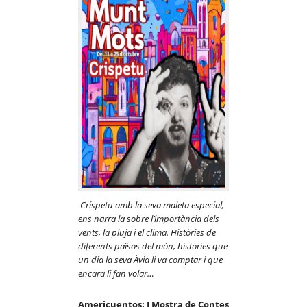
Crispetu amb la seva maleta especial,
ens narra la sobre l’import
à
ncia dels
vents, la pluja i el clima. H
istò
ries de
diferents pa
ï
sos del mó
n, hist
ò
ries que
un dia la seva
À
via li va comptar i que
encara li fan
volar…
Americuentos: I Mostra de Contes