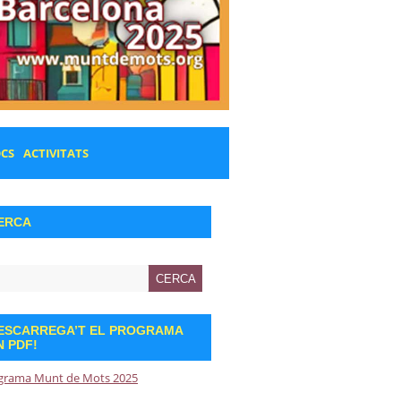
OCS
ACTIVITATS
ERCA
ESCARREGA’T EL PROGRAMA
N PDF!
grama Munt de Mots 2025