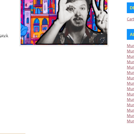
D
Car
A
 GAVÀ
Mun
Mun
Mun
Mun
Mun
Mun
Mun
Mun
Mun
Mun
Mun
Mun
Mun
Mun
Mun