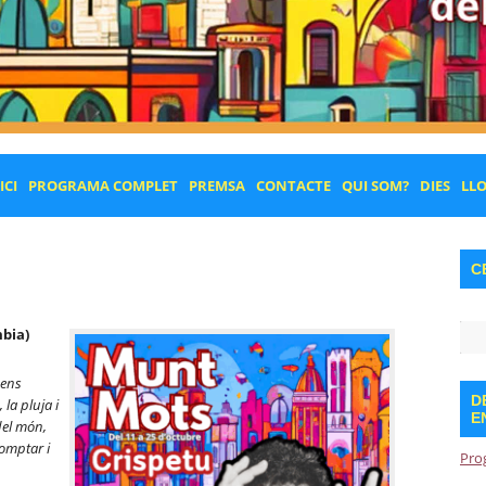
ICI
PROGRAMA COMPLET
PREMSA
CONTACTE
QUI SOM?
DIES
LL
C
bia)
 ens
D
 la pluja i
E
del mó
n,
comptar i
Pro