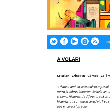
IN
A VOLAR!
Cristian “Crispetu” Gómez (Colòm
Crispetu amb la seva maleta especial,
narra la sobre l’importà
ncia dels vents,
el clima. H
istò
ries de diferents pa
ï
sos 
hist
ò
ries que un dia la seva
À
via li va 
que encara li fan
volar…