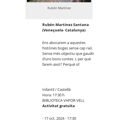
Rubén Martínez
Rubén Martínez Santana
(Veneçuela- Catalunya)
Ens abocarem a aquestes
històries boges sense cap raó.
Sense més objectiu que gaudir
d’uns bons contes. I, per què
farem això? Perquè sí!
Infantil / Castellà
Hora: 17:30 h
BIBLIOTECA VAPOR VELL
Activitat gratuïta
- 17 oct. 2024 - 17:30