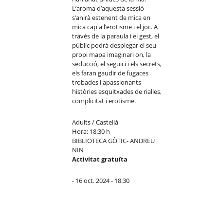
L’aroma d’aquesta sessió
s’anirà estenent de mica en
mica cap a l’erotisme i el joc. A
través de la paraula i el gest, el
públic podrà desplegar el seu
propi mapa imaginari on, la
seducció, el seguici i els secrets,
els faran gaudir de fugaces
trobades i apassionants
històries esquitxades de rialles,
complicitat i erotisme.
Adults / Castellà
Hora: 18:30 h
BIBLIOTECA GÒTIC- ANDREU
NIN
Activitat gratuïta
- 16 oct. 2024 - 18:30