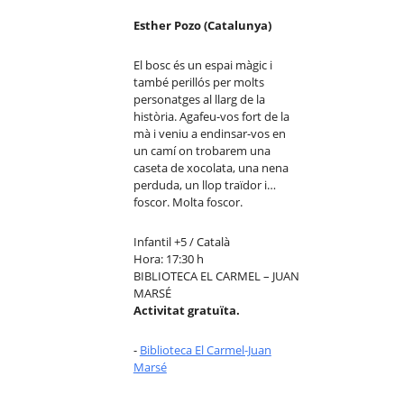
Esther Pozo (Catalunya)
El bosc és un espai màgic i
també perillós per molts
personatges al llarg de la
història. Agafeu-vos fort de la
mà i veniu a endinsar-vos en
un camí on trobarem una
caseta de xocolata, una nena
perduda, un llop traïdor i…
foscor. Molta foscor.
Infantil +5 / Català
Hora: 17:30 h
BIBLIOTECA EL CARMEL – JUAN
MARSÉ
Activitat gratuïta.
-
Biblioteca El Carmel-Juan
Marsé