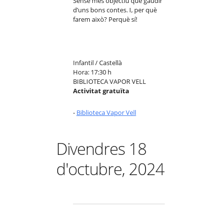
Sense més objectiu que gaudir
d’uns bons contes. I, per què
farem això? Perquè sí!
Infantil / Castellà
Hora: 17:30 h
BIBLIOTECA VAPOR VELL
Activitat gratuïta
-
Biblioteca Vapor Vell
Divendres 18
d'octubre, 2024