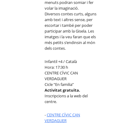
menuts podran somiar i fer
volar la imaginació.
Diversos contes curts, alguns
amb text i altres sense, per
escortar i també per poder
participar amb la Gisela. Les
imatges i la veu faran que els
més petits s’endinsin al món
dels contes.
Infantil +4 / Català
Hora: 17:30 h
CENTRE CÍVIC CAN
VERDAGUER
Cicle “En familia”
Activitat gratuïta.
Inscripcions a la web del
centre.
-
CENTRE CÍVIC CAN
VERDAGUER