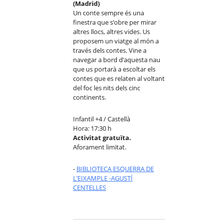
(Madrid)
Un conte sempre és una
finestra que s’obre per mirar
altres llocs, altres vides. Us
proposem un viatge al món a
través dels contes. Vine a
navegar a bord d’aquesta nau
que us portarà a escoltar els
contes que es relaten al voltant
del foc les nits dels cinc
continents.
Infantil +4 / Castellà
Hora: 17:30 h
Activitat gratuïta.
Aforament limitat.
-
BIBLIOTECA ESQUERRA DE
L’EIXAMPLE -AGUSTÍ
CENTELLES