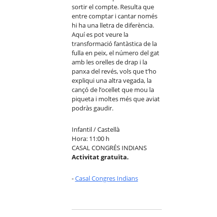
sortir el compte. Resulta que
entre comptar i cantar només
hi ha una lletra de diferència.
Aquí es pot veure la
transformació fantàstica de la
fulla en peix, el número del gat
amb les orelles de drap i la
panxa del revés, vols que t’ho
expliqui una altra vegada, la
cançó de l’ocellet que mou la
piqueta i moltes més que aviat
podràs gaudir.
Infantil / Castellà
Hora: 11:00 h
CASAL CONGRÉS INDIANS
Activitat gratuïta.
-
Casal Congres Indians