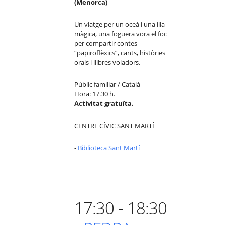
(Menorca)
Un viatge per un oceà i una illa
màgica, una foguera vora el foc
per compartir contes
“papiroflèxics”, cants, històries
orals i llibres voladors.
Públic familiar / Català
Hora: 17.30 h.
Activitat gratuïta.
CENTRE CÍVIC SANT MARTÍ
-
Biblioteca Sant Martí
17:30 - 18:30