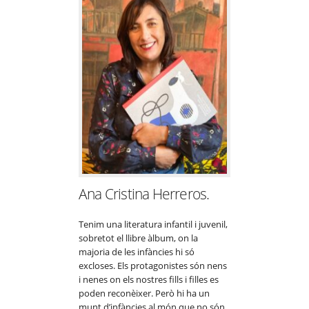
Ana Cristina Herreros.
Tenim una literatura infantil i juvenil,
sobretot el llibre àlbum, on la
majoria de les infàncies hi só
excloses. Els protagonistes són nens
i nenes on els nostres fills i filles es
poden reconèixer. Però hi ha un
munt d’infàncies al món que no són