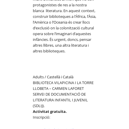
protagonistes de res a la nostra
blanca literatura. En aquest context,
construir biblioteques a l’Àfrica, l’Àsia,
l’Amèrica o l’Oceania és crear llocs
d’exclusió on la colonització cultural
opera sobre l’imaginari d’aquestes
infàncies. És urgent, doncs, pensar
altres llibres, una altra literatura i
altres biblioteques.
Adults / Castellà i Català
BIBLIOTECA VILAPICINA I LA TORRE
LLOBETA – CARMEN LAFORET
SERVEI DE DOCUMENTACIÓ DE
LITERATURA INFANTIL I JUVENIL
(SDLIJ).
Activitat gratuïta.
Inscripció: