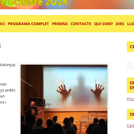
ICI
PROGRAMA COMPLET
PREMSA
CONTACTE
QUI SOM?
DIES
LL
S
C
atalunya)
D
uran
E
ys ardits
 un
Pro
ra i
D
Car