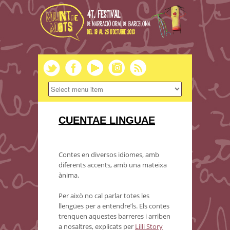
CUENTAE LINGUAE
Contes en diversos idiomes, amb
diferents accents, amb una mateixa
ànima.
Per això no cal parlar totes les
llengües per a entendre’ls. Els contes
trenquen aquestes barreres i arriben
a nosaltres, explicats per
Lilli Story