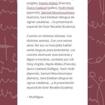
(anglès),
Pepito Mateo
(francès),
Quico Cadaval
(gallec),
Yoshi Hioki
(japonès),
Samuel Mountoumnjou
(bamún)
,
Sara Esteban (llengua de
signes catalana)… i la presentació
especial de Itziar Recalde (Euskera).
Cuentos en distintos idiomas. Con
distintos acentos. Con una misma
alma. Por eso no hace falta hablar
varias lenguas para entenderlos. Los
cuentos destrozan esas barreras y
llegan a nosotros, contados por Lilli
Story (Inglés), Pepito Mateo (Francés),
Quico Cadaval (Gallego), Yoshi Hioki
(Japonés), Samuel Mountoumnjou
(Bamún)
,
Sara Esteban (lengua de
signos catalana)… y la presentación
especial de Itziar Recalde (Euskera).
– Multiligüe.