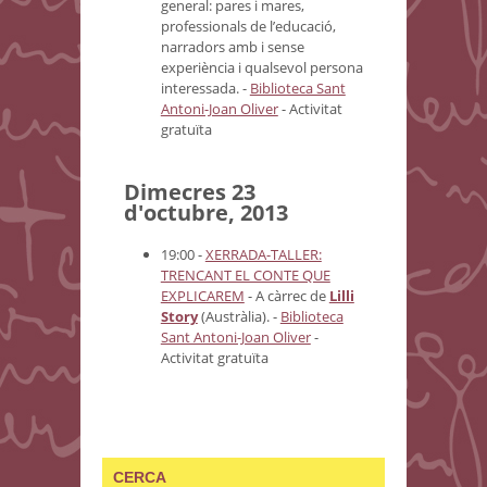
general: pares i mares,
professionals de l’educació,
narradors amb i sense
experiència i qualsevol persona
interessada.
-
Biblioteca Sant
Antoni-Joan Oliver
- Activitat
gratuïta
Dimecres 23
d'octubre, 2013
19:00 -
XERRADA-TALLER:
TRENCANT EL CONTE QUE
EXPLICAREM
-
A càrrec de
Lilli
Story
(Austràlia).
-
Biblioteca
Sant Antoni-Joan Oliver
-
Activitat gratuïta
CERCA