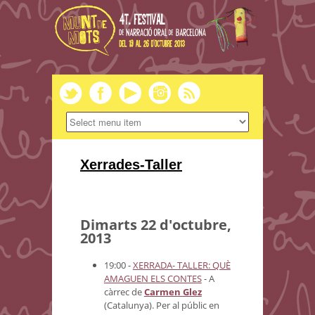
Xerrades-Taller
Dimarts 22 d'octubre,
2013
19:00 -
XERRADA- TALLER: QUÈ
AMAGUEN ELS CONTES
-
A
càrrec de
Carmen Glez
(Catalunya). Per al públic en