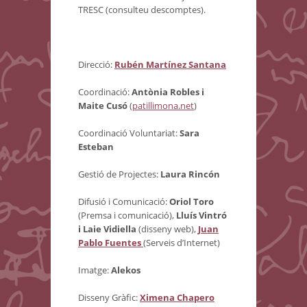
TRESC (consulteu descomptes).
Direcció:
Rubén Martínez Santana
Coordinació:
Antònia Robles i
Maite Cusó
(
patillimona.net
)
Coordinació Voluntariat:
Sara
Esteban
Gestió de Projectes:
Laura Rincón
Difusió i Comunicació:
Oriol Toro
(Premsa i comunicació),
Lluís Vintró
i Laie Vidiella
(disseny web),
Juan
Pablo Fuentes
(Serveis d’Internet)
Imatge:
Alekos
Disseny Gràfic:
Ximena Chapero