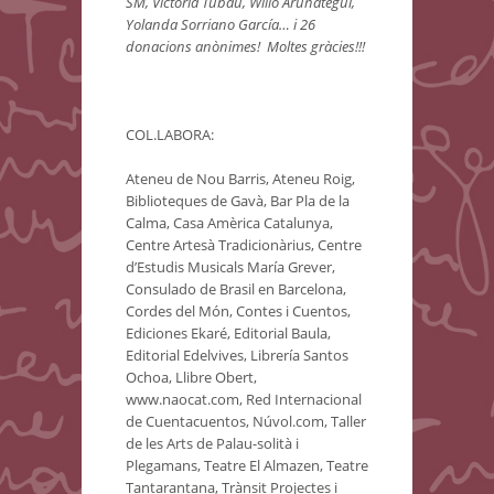
SM, Victoria Tubau, Willo Arunategui,
Yolanda Sorriano García… i 26
donacions anònimes! Moltes gràcies!!!
COL.LABORA:
Ateneu de Nou Barris, Ateneu Roig,
Biblioteques de Gavà, Bar Pla de la
Calma, Casa Amèrica Catalunya,
Centre Artesà Tradicionàrius, Centre
d’Estudis Musicals María Grever,
Consulado de Brasil en Barcelona,
Cordes del Món, Contes i Cuentos,
Ediciones Ekaré, Editorial Baula,
Editorial Edelvives, Librería Santos
Ochoa, Llibre Obert,
www.naocat.com, Red Internacional
de Cuentacuentos, Núvol.com, Taller
de les Arts de Palau-solità i
Plegamans, Teatre El Almazen, Teatre
Tantarantana, Trànsit Projectes i