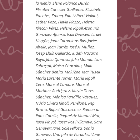
la niebla, Elena Polanco Durán,
Elisabet Carceller Guillamet, Elisabeth
Puentes, Emma, Pau i Albert Violant,
Esther Pozo, Flavia Piazza, Helena
Rincón Pérez, Helena Ripoll Azor, Iris
Gonzalez Afonso, Isak Dinesen, Israel
Hergón, Jana Corominas Ras, Javier
Abella, Joan Tarrés, José A. Muñoz,
Josep Lluís Gallardo, Judith Navarro
Royo, Júlia Quintela, Julio Manau, Lluis
Fabregat, Maica Chacoino, Maite
Sánchez Benito, MalúZoe, Mar Tusell,
Maria Lorente Torres, Maria Ripoll
Cera, Marisol Cumare, Marisol
Martínez Rodríguez, Mayte Flores
Sánchez, Mónica Fandiño Vázquez,
Núria Olvera Ripoll, Penélope, Pep
Bruno, Rafael Goicoechea, Ramon a.
Ponz Corella, Raquel de Manuel Mur,
Rosa Pinyol, Roser Ros i Vilanova, Sara
Genovert Jané, Sole Felloza, Sonia
Gimenez, Una pila de Paraules, Vane