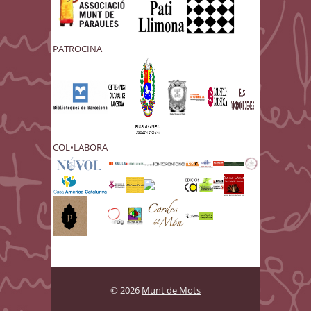
PATROCINA
COL•LABORA
© 2026
Munt de Mots