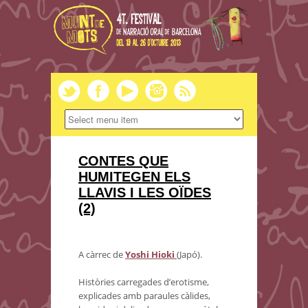
CONTES QUE
HUMITEGEN ELS
LLAVIS I LES OÏDES
(2)
A càrrec de
Yoshi Hioki
(Japó).
Històries carregades d’erotisme,
explicades amb paraules càlides,