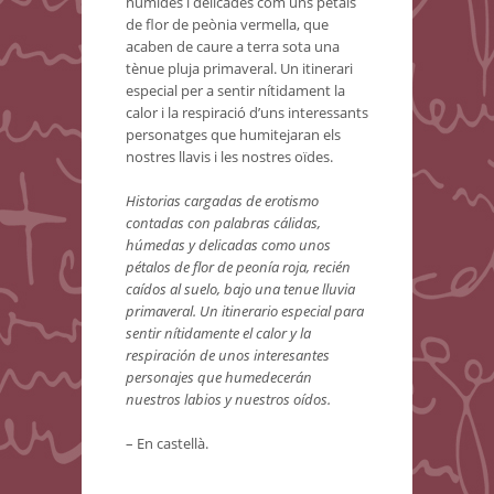
humides i delicades com uns pètals
de flor de peònia vermella, que
acaben de caure a terra sota una
tènue pluja primaveral. Un itinerari
especial per a sentir nítidament la
calor i la respiració d’uns interessants
personatges que humitejaran els
nostres llavis i les nostres oïdes.
Historias cargadas de erotismo
contadas con palabras cálidas,
húmedas y delicadas como unos
pétalos de flor de peonía roja, recién
caídos al suelo, bajo una tenue lluvia
primaveral. Un itinerario especial para
sentir nítidamente el calor y la
respiración de unos interesantes
personajes que humedecerán
nuestros labios y nuestros oídos.
– En castellà.