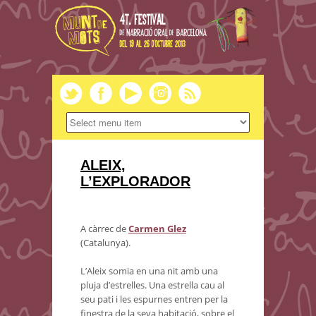
ALEIX,
L’EXPLORADOR
A càrrec de
Carmen Glez
(Catalunya).
L’Aleix somia en una nit amb una
pluja d’estrelles. Una estrella cau al
seu pati i les espurnes entren per la
finestra de la seva habitació, sobre el