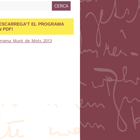
ESCARREGA’T EL PROGRAMA
N PDF!
grama_Munt_de_Mots_2013