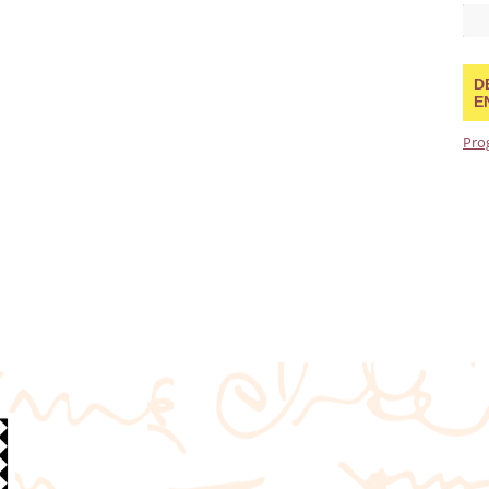
D
E
Pro