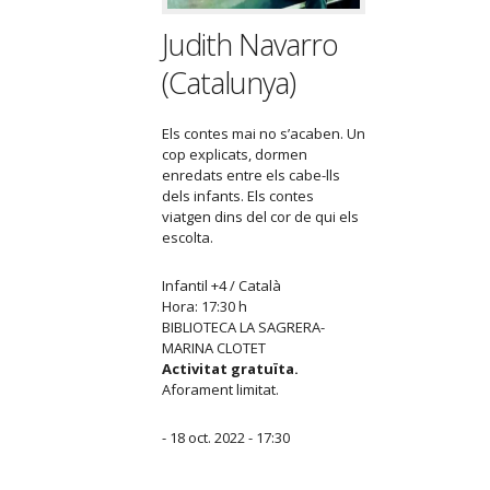
Judith Navarro
(Catalunya)
Els contes mai no s’acaben. Un
cop explicats, dormen
enredats entre els cabe-lls
dels infants. Els contes
viatgen dins del cor de qui els
escolta.
Infantil +4 / Català
Hora: 17:30 h
BIBLIOTECA LA SAGRERA-
MARINA CLOTET
Activitat gratuïta.
Aforament limitat.
- 18 oct. 2022 - 17:30