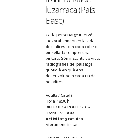
luzarraca (País
Basc)
Cada personatge intervé
inexorablement en la vida
dels altres com cada color o
pinzellada compon una
pintura. Són instants de vida,
radiografies del paisatge
quotidià en què ens
desenvolupem cada un de
nosaltres.
Adults / Català
Hora: 18:30 h
BIBLIOTECA POBLE SEC –
FRANCESC BOIX
Activitat gratuïta
Aforament limitat.
- 18 oct. 2022 - 18:30