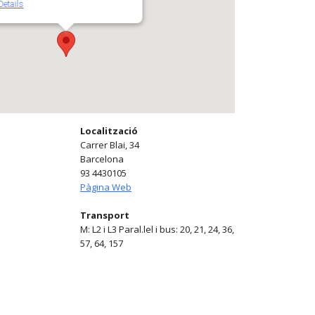
Details
Localització
Carrer Blai, 34
Barcelona
93 4430105
Pàgina Web
Transport
M: L2 i L3 Paral.lel i bus: 20, 21, 24, 36,
57, 64, 157