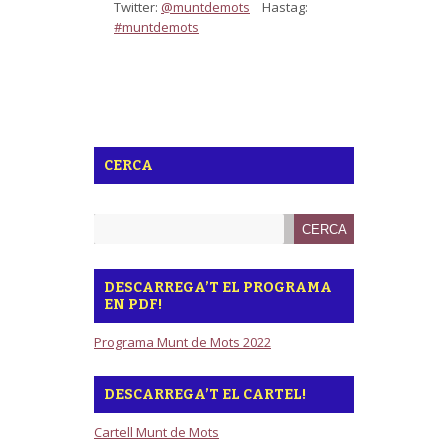
Twitter:
@muntdemots
Hastag:
#muntdemots
CERCA
DESCARREGA’T EL PROGRAMA
EN PDF!
Programa Munt de Mots 2022
DESCARREGA’T EL CARTEL!
Cartell Munt de Mots