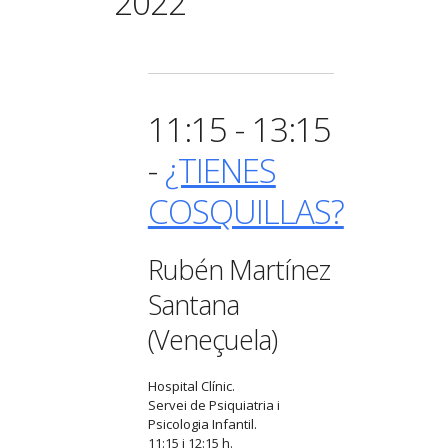
2022
11:15 - 13:15
-
¿TIENES
COSQUILLAS?
Rubén Martínez
Santana
(Veneçuela)
Hospital Clínic.
Servei de Psiquiatria i
Psicologia Infantil.
11:15 i 12:15 h.