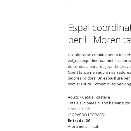
Espai coordina
per Li Morenita
Un laboratori creatiu obert a tots el
vulguin experimentar amb la improv
de contes a partir de jocs d’improvi
Obert tant a narradors i narradore
oïdores i oïdors. Un espai lliure per 
somiar i riure. Tothom hi és benving
Adults / Català i castellà
Tots els idiomes hi són benvinguts!
Hora: 20:00 h
LEOPARDO LEOPARDI
Entrada: 2€
Aforament limitat.