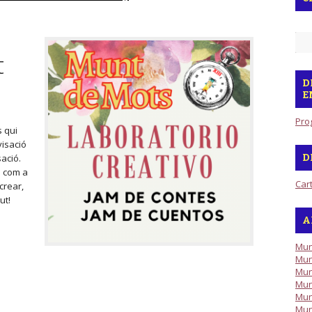
t
D
E
Pro
s qui
isació
sació.
D
s com a
Car
crear,
ut!
A
Mun
Mun
Mun
Mun
Mun
Mun