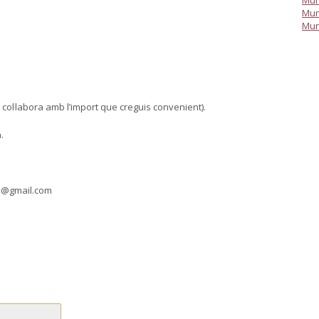
Mun
Mun
Mun
a col·labora amb l’import que creguis convenient).
.
s@gmail.com