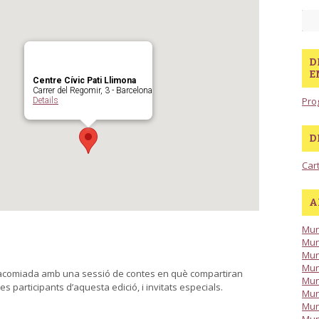
D
E
Centre Cívic Pati Llimona
Carrer del Regomir, 3 - Barcelona
Pro
Details
D
Car
A
Mun
Mun
Mun
Mun
s’acomiada amb una sessió de contes en què compartiran
Mun
s participants d’aquesta edició, i invitats especials.
Mun
Mun