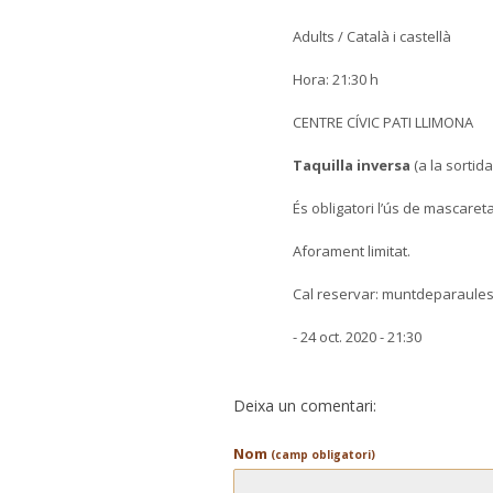
Adults / Català i castellà
Hora: 21:30 h
CENTRE CÍVIC PATI LLIMONA
Taquilla inversa
(a la sortid
És obligatori l’ús de mascareta
Aforament limitat.
Cal reservar: muntdeparaule
- 24 oct. 2020 - 21:30
Deixa un comentari:
Nom
(camp obligatori)