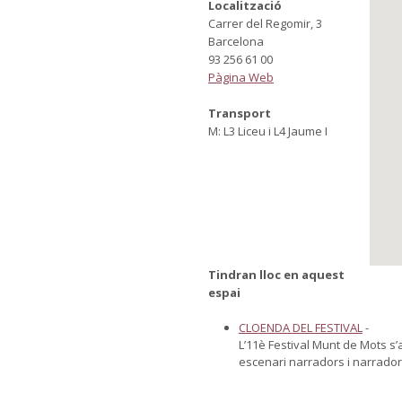
Localització
Carrer del Regomir, 3
Barcelona
93 256 61 00
Pàgina Web
Transport
M: L3 Liceu i L4 Jaume I
Tindran lloc en aquest
espai
CLOENDA DEL FESTIVAL
-
L’11è Festival Munt de Mots 
escenari narradors i narradore