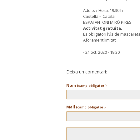
Adults / Hora: 19:30 h
Castellà – Català
ESPAI ANTONI MIRÓ PIRES
Activitat gratuïta.
És obligatori l’ús de mascareta
Aforament limitat
- 21 oct. 2020 - 19:30
Deixa un comentari:
Nom
(camp obligatori)
Mail
(camp obligatori)