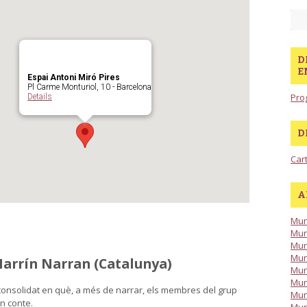
D
E
Espai Antoni Miró Pires
Pl Carme Monturiol, 10 - Barcelona
Pro
Details
D
Car
A
Mun
Mun
Mun
Mun
Narrín Narran (Catalunya)
Mun
Mun
a consolidat en què, a més de narrar, els membres del grup
Mun
un conte.