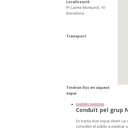
Localització
Pl Carme Monturiol, 10
Barcelona
Transport
Tindran lloc en aquest
espai
NARRÍN NARRAN
-
Conduït pel grup 
Es tracta d’un espai obert i j
conviden el públic a explicar 