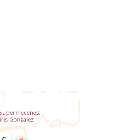
Supermecenes:
Iris González