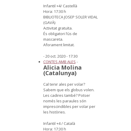
Infantil +4/ Castellà
Hora: 17:30 h
BIBLIOTECA JOSEP SOLER VIDAL
(GAVÀ)
Activitat gratuïta.
És obligatori l’ús de
mascareta.
Aforament limitat.
- 20 oct. 2020 - 17:30
CONTES AMB ALES
-
Alicia Molina
(Catalunya)
Cal tenir ales per volar?
Sabem que els globus volen.
Les cadires també? Potser
només les paraules són
imprescindibles per volar per
les històries.
Infantil +4 / Català
Hora: 17:30 h