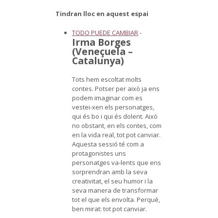
Tindran lloc en aquest espai
TODO PUEDE CAMBIAR
-
Irma Borges
(Veneçuela –
Catalunya)
Tots hem escoltat molts
contes. Potser per això ja ens
podem imaginar com es
vestei-xen els personatges,
qui és bo i qui és dolent. Això
no obstant, en els contes, com
en la vida real, tot pot canviar.
Aquesta sessió té com a
protagonistes uns
personatges va-lents que ens
sorprendran amb la seva
creativitat, el seu humor i la
seva manera de transformar
tot el que els envolta. Perquè,
ben mirat: tot pot canviar.