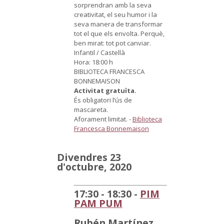
sorprendran amb la seva
creativitat, el seu humor i la
seva manera de transformar
tot el que els envolta. Perquè,
ben mirat: tot pot canviar.
Infantil / Castellà
Hora: 18:00 h
BIBLIOTECA FRANCESCA
BONNEMAISON
Activitat gratuïta.
És obligatori l’ús de
mascareta.
Aforament limitat.
-
Biblioteca
Francesca Bonnemaison
Divendres 23
d'octubre, 2020
17:30 - 18:30 -
PIM
PAM PUM
Rubén Martínez