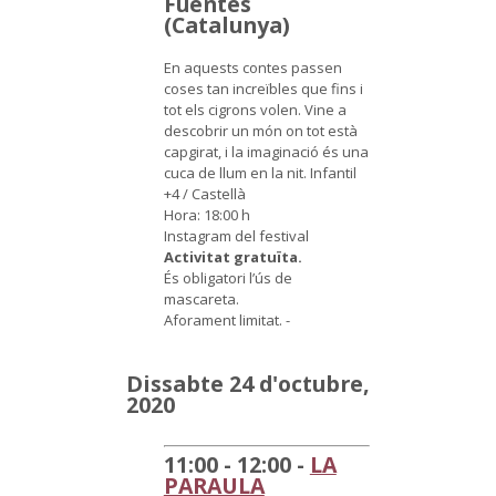
Fuentes
(Catalunya)
En aquests contes passen
coses tan increïbles que fins i
tot els cigrons volen. Vine a
descobrir un món on tot està
capgirat, i la imaginació és una
cuca de llum en la nit.
Infantil
+4 / Castellà
Hora: 18:00 h
Instagram del festival
Activitat gratuïta.
És obligatori l’ús de
mascareta.
Aforament limitat.
-
Dissabte 24 d'octubre,
2020
11:00 - 12:00 -
LA
PARAULA