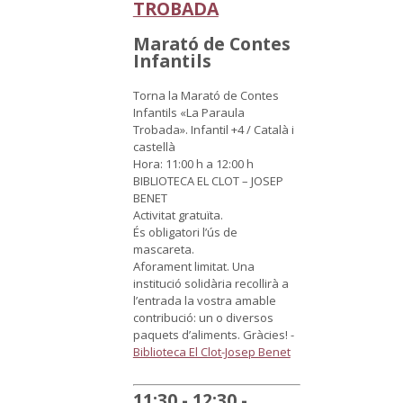
TROBADA
Marató de Contes
Infantils
Torna la Marató de Contes
Infantils «La Paraula
Trobada».
Infantil +4 / Català i
castellà
Hora: 11:00 h a 12:00 h
BIBLIOTECA EL CLOT – JOSEP
BENET
Activitat gratuïta.
És obligatori l’ús de
mascareta.
Aforament limitat.
Una
institució solidària recollirà a
l’entrada la vostra amable
contribució: un o diversos
paquets d’aliments. Gràcies!
-
Biblioteca El Clot-Josep Benet
11:30 - 12:30 -