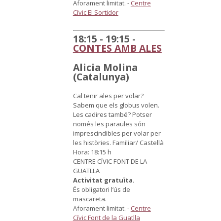
Aforament limitat.
-
Centre
Cívic El Sortidor
18:15 - 19:15 -
CONTES AMB ALES
Alicia Molina
(Catalunya)
Cal tenir ales per volar?
Sabem que els globus volen.
Les cadires també? Potser
només les paraules són
imprescindibles per volar per
les històries.
Familiar/ Castellà
Hora: 18:15 h
CENTRE CÍVIC FONT DE LA
GUATLLA
Activitat gratuïta.
És obligatori l’ús de
mascareta.
Aforament limitat.
-
Centre
Cívic Font de la Guatlla