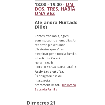
18:00 - 19:00 -
UN,
DOS, TRES, HABÍA
UNA VEZ
Alejandra Hurtado
(Xile)
Contes d’animals, ogres,
somnis, capricis i embolics. Un
repertori ple d’humor,
d’històries que s’han
d’explicar per a tota la família.
Infantil +4 / Català
Hora: 18:00 h
BIBLIOTECA SAGRADA FAMÍLIA
Activitat gratuïta.
És obligatori l’ús de
mascareta.
Aforament limitat.
-
Biblioteca
Sagrada Familia
Dimecres 21