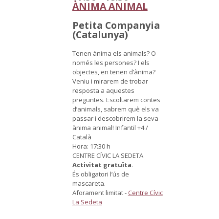
ÀNIMA ANIMAL
Petita Companyia
(Catalunya)
Tenen ànima els animals? O
només les persones? I els
objectes, en tenen d’ànima?
Veniu i mirarem de trobar
resposta a aquestes
preguntes. Escoltarem contes
d’animals, sabrem què els va
passar i descobrirem la seva
ànima animal!
Infantil +4 /
Català
Hora: 17:30 h
CENTRE CÍVIC LA SEDETA
Activitat gratuïta
.
És obligatori l’ús de
mascareta.
Aforament limitat
-
Centre Cívic
La Sedeta