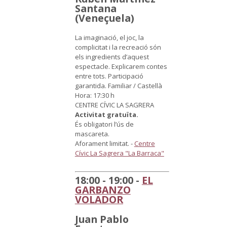
Santana
(Veneçuela)
La imaginació, el joc, la
complicitat i la recreació són
els ingredients d’aquest
espectacle. Explicarem contes
entre tots. Participació
garantida.
Familiar / Castellà
Hora: 17:30 h
CENTRE CÍVIC LA SAGRERA
Activitat gratuïta.
És obligatori l’ús de
mascareta.
Aforament limitat.
-
Centre
Cívic La Sagrera "La Barraca"
18:00 - 19:00 -
EL
GARBANZO
VOLADOR
Juan Pablo