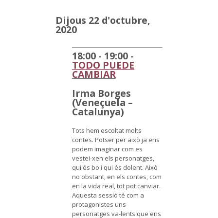
Dijous 22 d'octubre,
2020
18:00 - 19:00 -
TODO PUEDE
CAMBIAR
Irma Borges
(Veneçuela –
Catalunya)
Tots hem escoltat molts
contes. Potser per això ja ens
podem imaginar com es
vestei-xen els personatges,
qui és bo i qui és dolent. Això
no obstant, en els contes, com
en la vida real, tot pot canviar.
Aquesta sessió té com a
protagonistes uns
personatges va-lents que ens