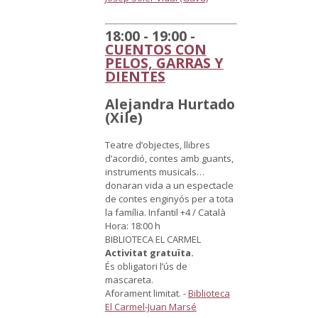
18:00 - 19:00 -
CUENTOS CON
PELOS, GARRAS Y
DIENTES
Alejandra Hurtado
(Xile)
Teatre d’objectes, llibres
d’acordió, contes amb guants,
instruments musicals…
donaran vida a un espectacle
de contes enginyós per a tota
la família.
Infantil +4 / Català
Hora: 18:00 h
BIBLIOTECA EL CARMEL
Activitat gratuïta.
És obligatori l’ús de
mascareta.
Aforament limitat.
-
Biblioteca
El Carmel-Juan Marsé