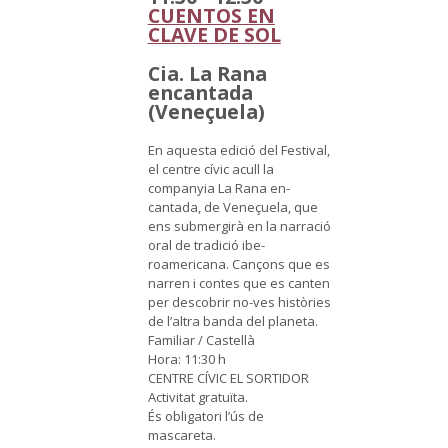
CUENTOS EN
CLAVE DE SOL
Cia. La Rana
encantada
(Veneçuela)
En aquesta edició del Festival,
el centre cívic acull la
companyia La Rana en-
cantada, de Veneçuela, que
ens submergirà en la narració
oral de tradició ibe-
roamericana. Cançons que es
narren i contes que es canten
per descobrir no-ves històries
de l’altra banda del planeta.
Familiar / Castellà
Hora: 11:30 h
CENTRE CÍVIC EL SORTIDOR
Activitat gratuïta.
És obligatori l’ús de
mascareta.