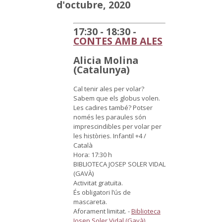
d'octubre, 2020
17:30 - 18:30 -
CONTES AMB ALES
Alicia Molina
(Catalunya)
Cal tenir ales per volar?
Sabem que els globus volen.
Les cadires també? Potser
només les paraules són
imprescindibles per volar per
les històries.
Infantil +4 /
Català
Hora: 17:30 h
BIBLIOTECA JOSEP SOLER VIDAL
(GAVÀ)
Activitat gratuïta.
És obligatori l’ús de
mascareta.
Aforament limitat.
-
Biblioteca
Josep Soler Vidal (Gavà)