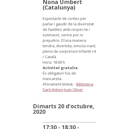
Nona Umbert
(Catalunya)
Espectacle de contes per
parlar i gaudir de la diversitat
de famílies amb respec-te i
estimació, sense por ni
prejudicis. D’una manera
tendra, divertida, emocio-nant,
plena de sorpreses!
Infantil +4
/ Català
Hora: 18:00 h
Activitat gratuïta.
És obligatori l’ús de
mascareta.
Aforament limitat.
-
Biblioteca
Sant Antoni-Joan Oliver
Dimarts 20 d'octubre,
2020
17:30 - 18:30 -